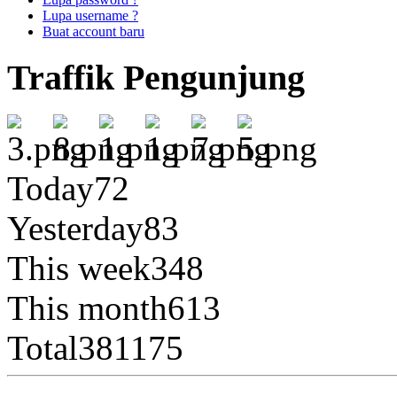
Lupa username ?
Buat account baru
Traffik Pengunjung
Today
72
Yesterday
83
This week
348
This month
613
Total
381175