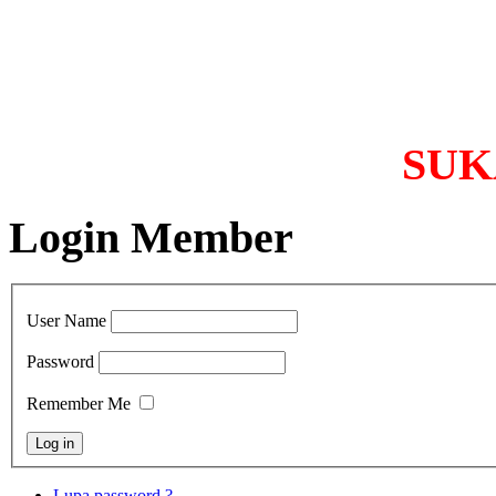
SUKA
Login Member
User Name
Password
Remember Me
Lupa password ?