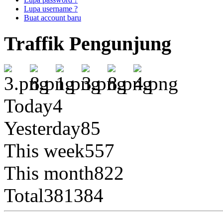
Lupa username ?
Buat account baru
Traffik Pengunjung
Today
4
Yesterday
85
This week
557
This month
822
Total
381384