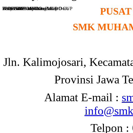
PPDB SMK MUDO
PPDB SMK MUDO
Volly Ball Competition MUDO CUP
Pembinaan Ketertiban Polsek Doro
Bazar SMPN 1 Karangdadap
PUSAT
SMK MUHA
Jln.
Kalimojosari, Kecamat
Provinsi Jawa 
Alamat E-mail :
s
info@smk
Telpon :