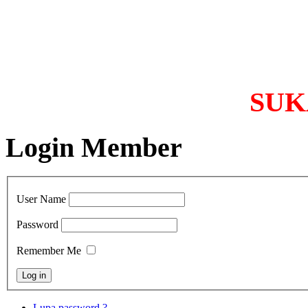
SUKA
Login Member
User Name
Password
Remember Me
Lupa password ?