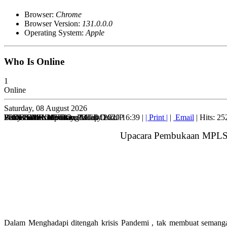
Browser:
Chrome
Browser Version:
131.0.0.0
Operating System:
Apple
Who Is Online
1
Online
Saturday, 08 August 2026
PPDB SMK MUDO
PPDB SMK MUDO
Volly Ball Competition MUDO CUP
Pembinaan Ketertiban Polsek Doro
Bazar SMPN 1 Karangdadap
Published on Monday, 13 July 2020 16:39
|
| Print |
|
Email
| Hits: 25
Upacara Pembukaan MPLS S
Dalam Menghadapi ditengah krisis Pandemi , tak membuat semanga