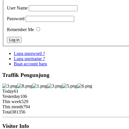
User Name
Password
Remember Me
Lupa password ?
Lupa username ?
Buat account baru
Traffik Pengunjung
Today
61
Yesterday
106
This week
529
This month
794
Total
381356
Visitor Info