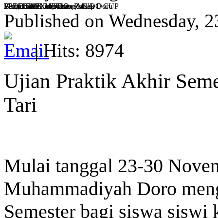
PPDB SMK MUDO
PPDB SMK MUDO
Volly Ball Competition MUDO CUP
Pembinaan Ketertiban Polsek Doro
Bazar SMPN 1 Karangdadap
Published on Wednesday, 
| Hits: 8974
Ujian Praktik Akhir Seme
Tari
Mulai tanggal 23-30 Nov
Muhammadiyah Doro menga
Semester bagi siswa siswi 