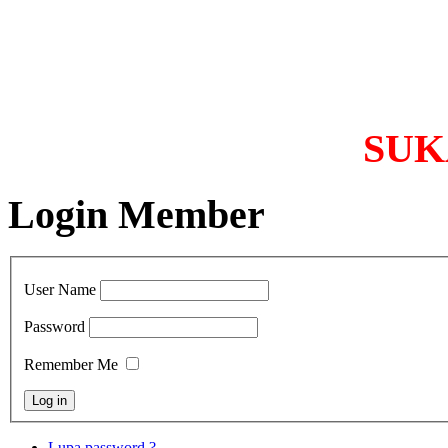
SUKA
Login Member
User Name
Password
Remember Me
Lupa password ?