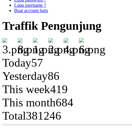
Lupa username ?
Buat account baru
Traffik Pengunjung
Today
57
Yesterday
86
This week
419
This month
684
Total
381246