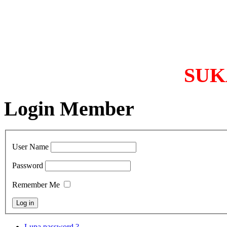
SUKA
Login Member
User Name
Password
Remember Me
Lupa password ?