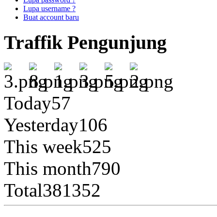
Lupa username ?
Buat account baru
Traffik Pengunjung
Today
57
Yesterday
106
This week
525
This month
790
Total
381352